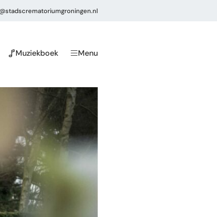
o@stadscrematoriumgroningen.nl
Muziekboek
Menu