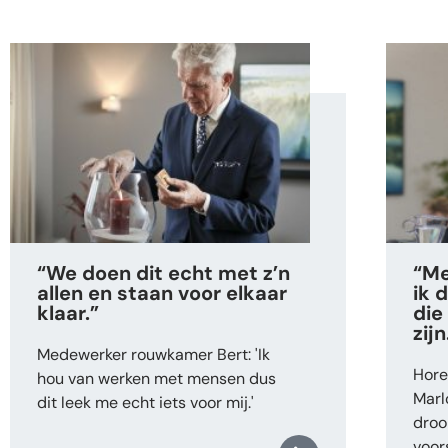
“We doen dit echt met z’n
“Me
allen en staan voor elkaar
ik 
klaar.”
die 
zijn
Medewerker rouwkamer Bert: 'Ik
Hore
hou van werken met mensen dus
Marl
dit leek me echt iets voor mij.'
droo
voors