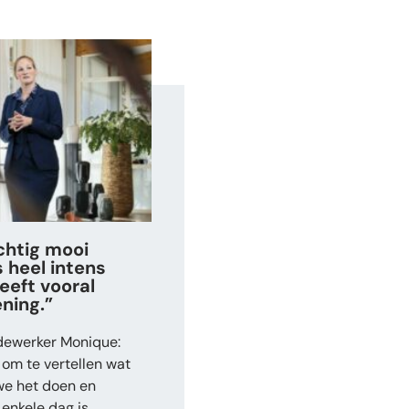
chtig mooi
 heel intens
eeft vooral
ning.”
ewerker Monique:
i om te vertellen wat
we het doen en
enkele dag is