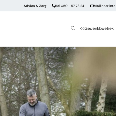
Advies & Zorg
Bel
050 - 57 78 241
Mail
naar
inf
Gedenkboetiek