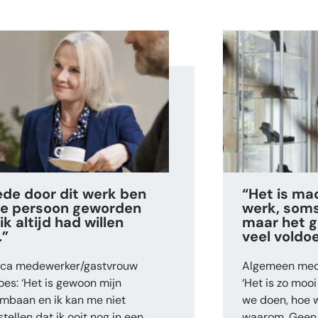
de door dit werk ben
“Het is ma
de persoon geworden
werk, soms
ik altijd had willen
maar het g
.”
veel voldoe
ca medewerker/gastvrouw
Algemeen med
oes: ‘Het is gewoon mijn
‘Het is zo moo
mbaan en ik kan me niet
we doen, hoe 
tellen dat ik ooit nog in een
waarom. Geen 