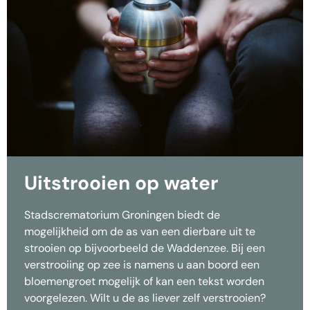
Uitstrooien op water
Stadscrematorium Groningen biedt de
mogelijkheid om de as van een dierbare uit te
strooien op bijvoorbeeld de Waddenzee. Bij een
verstrooiing op zee is namens u aan boord een
bloemengroet mogelijk of kan een tekst worden
voorgelezen. Wilt u de as liever zelf verstrooien?