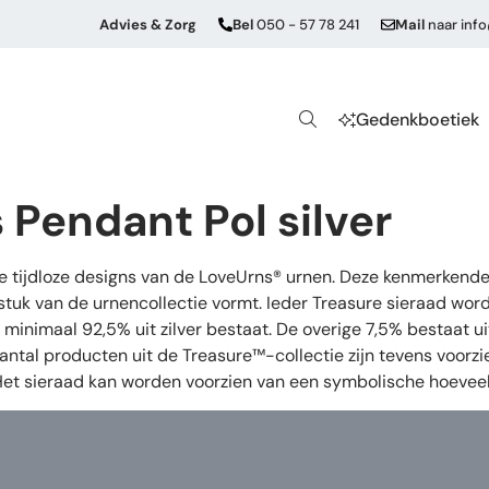
Advies & Zorg
Bel
050 - 57 78 241
Mail
naar
inf
Gedenkboetiek
Pendant Pol silver
de tijdloze designs van de LoveUrns® urnen. Deze kenmerkende
stuk van de urnencollectie vormt. Ieder Treasure sieraad wor
oor minimaal 92,5% uit zilver bestaat. De overige 7,5% bestaat
aantal producten uit de Treasure™-collectie zijn tevens voorz
 Het sieraad kan worden voorzien van een symbolische hoeveel