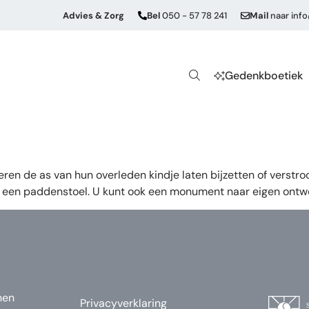
Advies & Zorg
Bel
050 - 57 78 241
Mail
naar
inf
Gedenkboetiek
en de as van hun overleden kindje laten bijzetten of verstro
 een paddenstoel. U kunt ook een monument naar eigen ontw
nen
Privacyverklaring