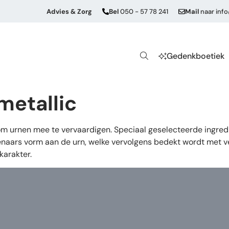
Advies & Zorg
Bel
050 - 57 78 241
Mail
naar
inf
Gedenkboetiek
metallic
 om urnen mee te vervaardigen. Speciaal geselecteerde ingre
naars vorm aan de urn, welke vervolgens bedekt wordt met ver
karakter.