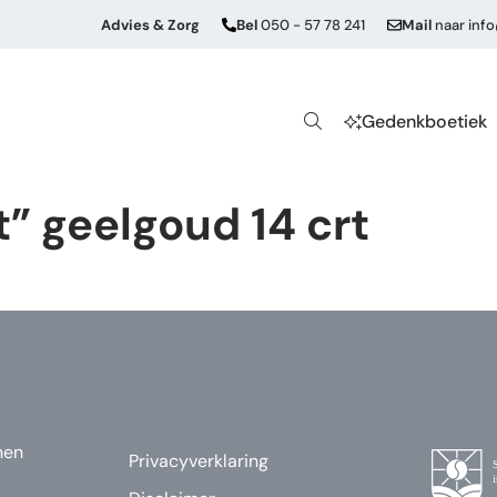
Advies & Zorg
Bel
050 - 57 78 241
Mail
naar
inf
Gedenkboetiek
” geelgoud 14 crt
nen
Privacyverklaring