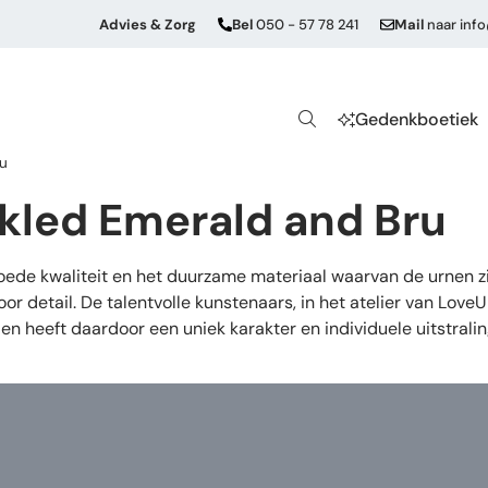
Advies & Zorg
Bel
050 - 57 78 241
Mail
naar
inf
Gedenkboetiek
ru
ckled Emerald and Bru
de kwaliteit en het duurzame materiaal waarvan de urnen zij
or detail. De talentvolle kunstenaars, in het atelier van Lov
en heeft daardoor een uniek karakter en individuele uitstrali