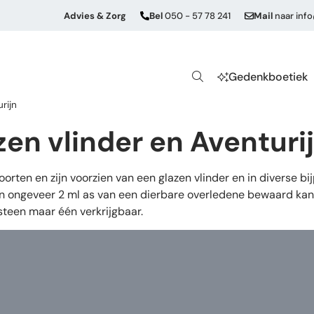
Advies & Zorg
Bel
050 - 57 78 241
Mail
naar
inf
Gedenkboetiek
rijn
en vlinder en Aventuri
oorten en zijn voorzien van een glazen vlinder en in diverse b
rin ongeveer 2 ml as van een dierbare overledene bewaard ka
steen maar één verkrijgbaar.