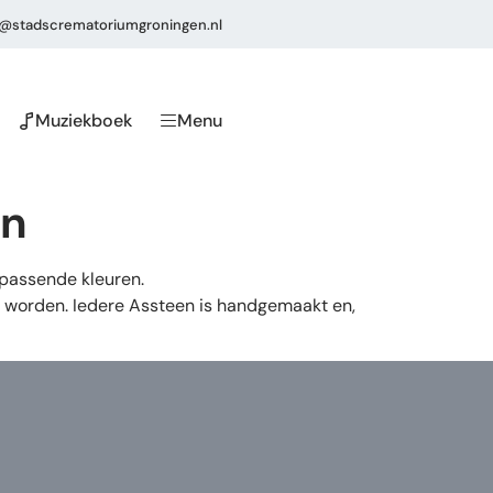
o@stadscrematoriumgroningen.nl
Muziekboek
Menu
jn
ijpassende kleuren.
n worden. Iedere Assteen is handgemaakt en,