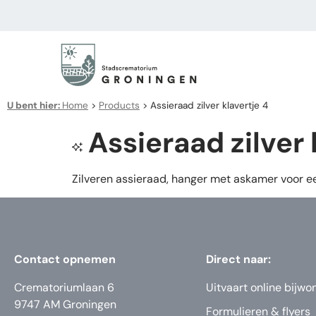
U bent hier:
Home
>
Products
>
Assieraad zilver klavertje 4
Assieraad zilver 
Zilveren assieraad, hanger met askamer voor ee
Contact opnemen
Direct naar:
Crematoriumlaan 6
Uitvaart online bijwo
9747 AM Groningen
Formulieren & flyers