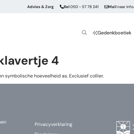
Advies & Zorg
Bel
050 - 57 78 241
Mail
naar
inf
Gedenkboetiek
klavertje 4
n symbolische hoeveelheid as. Exclusief collier.
nen
Privacyverklaring