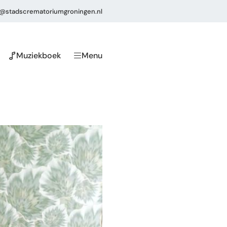
o@stadscrematoriumgroningen.nl
Muziekboek
Menu