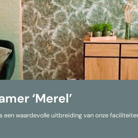
mer ‘Merel’
 een waardevolle uitbreiding van onze faciliteite