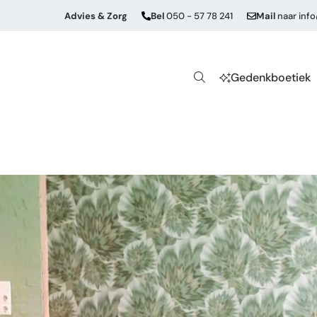
Advies & Zorg
Bel
050 - 57 78 241
Mail
naar
inf
Gedenkboetiek